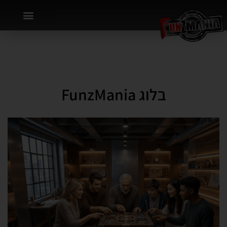
בלוג FunzMania