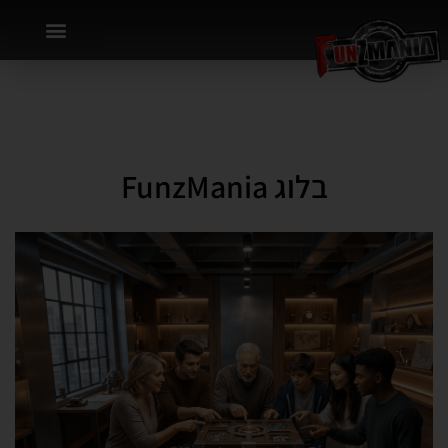
בלוג FunzMania