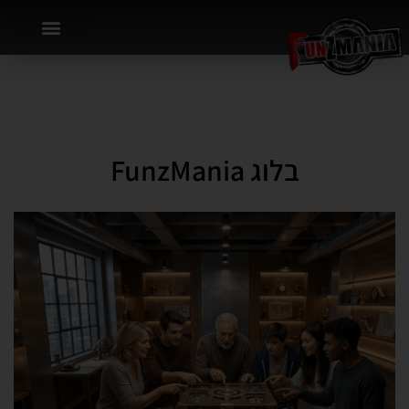
בלוג FunzMania