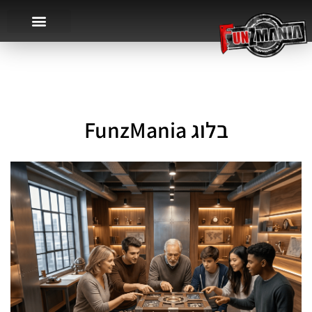
בלוג FunzMania