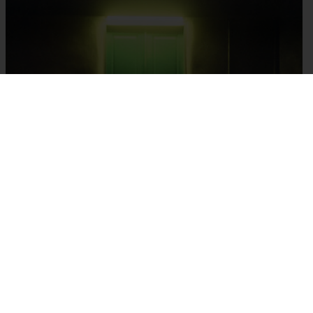
חדרי בריחה- כל מה שרציתם לדעת | חדרי בריחה בקריות
תאריך פרסום: 08/09/2019