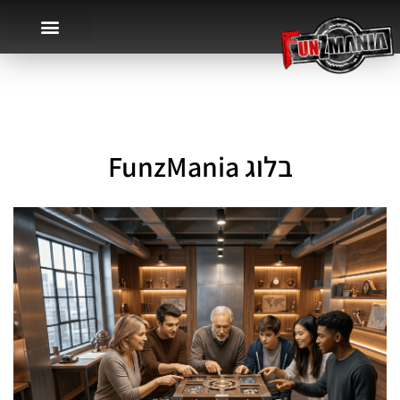
בלוג FunzMania