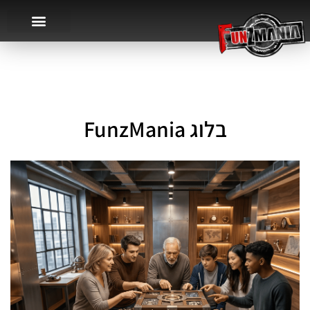
בלוג FunzMania