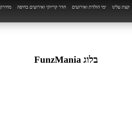
קצת עלינו
ימי הולדת ואירועים
חדר קריוקי ואירועים בחיפה
מחירון
בלוג FunzMania