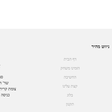
ניווט מהיר
דף הבית
א
הזמינו משחק
סנ
החשיבה
שד’ ההסת
קצת עלינו
צומת קרית אתא
כניסה V1, ולרדת במדרגות ל1-
בלוג
תקנון