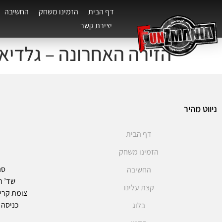
דף הבית
הזמינו משחק
החשיבה
יצירת קשר
הזירה האחרונה – גלדיא
ניווט מהיר
דף הבית
הזמינו משחק
סנ
החשיבה
שד’ ההסת
קצת עלינו
צומת קרית א
כניסה V1, ולרדת במדרגות ל1-
בלוג