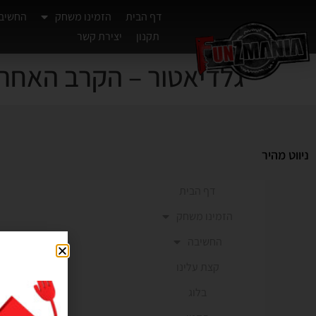
דף הבית
הזמינו משחק
החשיב
תקנון
יצירת קשר
גלדיאטור – הקרב האחרו
ניווט מהיר
דף הבית
הזמינו משחק
סנ
החשיבה
שד’ ההסת
קצת עלינו
צומת קרית א
כניסה V1, ולרדת במדרגות ל1-
בלוג