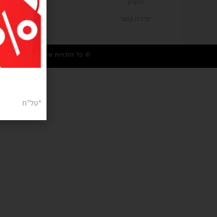
תקנון
יצירת קשר
© כל הזכויות שמורות 2021 | FunZmania
*טל”ח