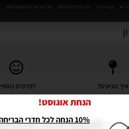
ה
קצת עלינו
ימי הולדת ואירועים
חדר קריוקי ואירועים בחיפה
ן
איך מגיעים?
לפרטים נוספי
יף צומת קרית אתא
מתאים למשפחות, חברים וימי
הנחת אוגוסט!
דרות 251 חיפה –
מעולה כחדרי בריחה למת
תא, מתחם V-CENTER.
ויאתגר גם את המנוסים ביותר 
10% הנחה לכל חדרי הבריחה שלנו!
חייגו עכשיו