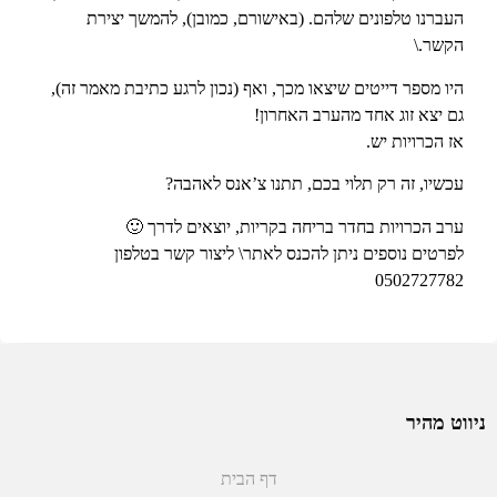
העברנו טלפונים שלהם. (באישורם, כמובן), להמשך יצירת
הקשר.\
היו מספר דייטים שיצאו מכך, ואף (נכון לרגע כתיבת מאמר זה),
גם יצא זוג אחד מהערב האחרון!
אז הכרויות יש.
עכשיו, זה רק תלוי בכם, תתנו צ’אנס לאהבה?
ערב הכרויות ב
חדר בריחה בקריות
, יוצאים לדרך 🙂
לפרטים נוספים ניתן להכנס לאתר\ ליצור קשר בטלפון
0502727782
ניווט מהיר
דף הבית