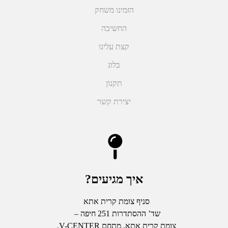
הזמינו משחק
החשיבה
קצת עלינו
בלוג
תקנון
יצירת קשר
איך מגיעים?
סניף צומת קרית אתא
שד’ ההסתדרות 251 חיפה –
צומת קרית אתא, מתחם V-CENTER.