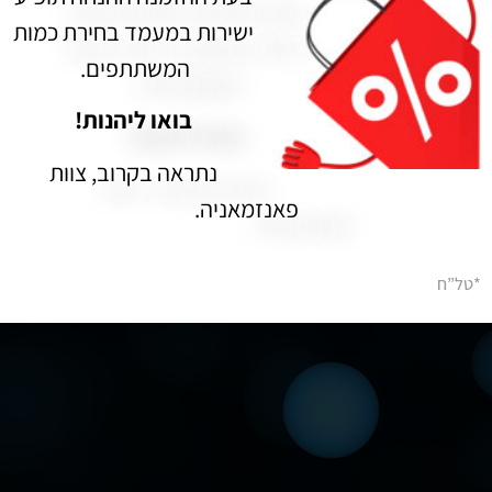
רק אצלנו חדר הבריחה זמין 7 ימים בשבוע 24 שעות ביממה –
ישירות במעמד בחירת כמות
בהזמנה מראש.
(ניתן קבוצות גדולות עד 35 משתתפים- טלפונית בלבד).
המשתתפים.
בואו ליהנות!
נתראה בקרוב, צוות
פאנזמאניה.
*טל”ח