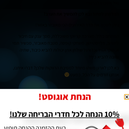
ואל תשכחו לברוח!!
הצלחתן לפתור ובא לכן להמשיך את הערב?
ניתן לשכור את חדר האירועים הכי מאובזר באזור!
המתחם כולל: מערכת קריוקי משוכללת, מסך ענק עם חיבור
ליוטיוב, פלייסטיישן, משחקי קופסה, מטבח מאובזר, מכשיר תמי
4, הוקי אוויר וכדורגל שולחן אתן יכולות להביא כיבוד, שתיה
וחובה להביא כיף!
בא לכן לארגן משהו מיוחד למסיבת הרווקות שלכן? דברו איתנו,
אנחנו זורמים על הכל. כמעט
הזמינו מקום כבר עכשיו או התקשרו לפרטים נוספים:
הנחת אוגוסט!
050-2727782 (ניתן גם בוואטסאפ)
הערות קטנות:
10% הנחה לכל חדרי הבריחה שלנו!
חדר הבריחה מתאים לקבוצות של עד 12 משתתפים (בבקשות
מיוחדות אפשר יותר).
בעת ההזמנה ההנחה תופיע