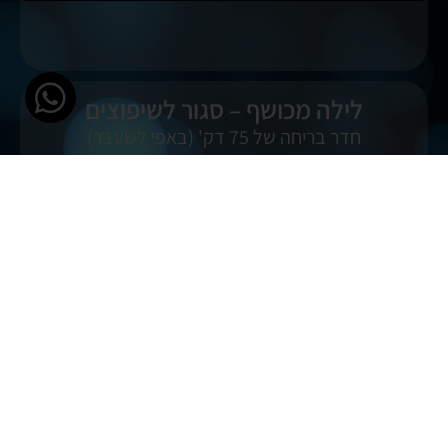
לילה מכושף – סגור לשיפוצים
חדר בריחה של 75 דק' (באפי לשעבר)