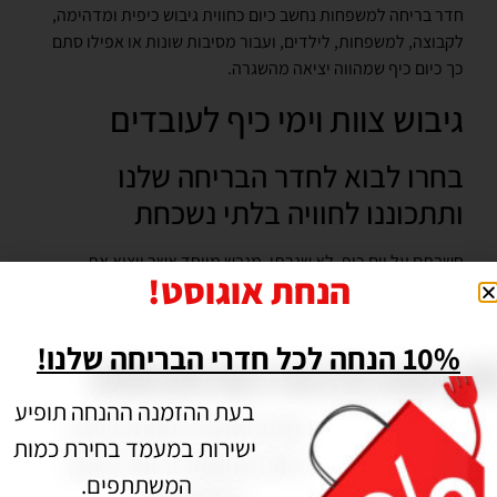
חדר בריחה למשפחות
נחשב כיום כחווית גיבוש כיפית ומדהימה,
לקבוצה, למשפחות,
לילדים
, ועבור מסיבות שונות או אפילו סתם
כך כיום כיף שמהווה יציאה מהשגרה.
גיבוש צוות וימי כיף לעובדים
בחרו לבוא לחדר הבריחה שלנו
ותתכוננו לחוויה בלתי נשכחת
חשבתם על יום כיף, לא שגרתי, מגבש מיוחד אשר יוציא את
הנחת אוגוסט!
העובדים שלכם מהעומס היום יומי של העבודה? מהמם! הגעתם
למקום הנכון חדרי בריחה חיפה יאפשרו לכם ולעובדיכם להתגבש!
להתחבר זה לזה, לשפר את עבודת הצוות, במידה ויש, או אין
10% הנחה לכל חדרי הבריחה שלנו!
ובעיקר להפוך את היום שלכם לכיפי, מהנה, כזה שישאיר לכם טעם
של כיף. חדרי בריחה חיפה שלנו מושקע ברמה הכי גבוה,
בעת ההזמנה ההנחה תופיע
אלקטרונית, חדר הבריחה מאתגר מאד ונותן לכם הרגשה של
ישירות במעמד בחירת כמות
יציאה מהשגרה וכניסה למציאות מדומה הכי חווייתית שתחוו!
המשתתפים.