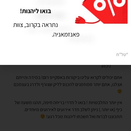
בואו ליהנות!
נתראה בקרוב, צוות
פאנזמאניה.
*טל”ח
גיבוש
אתם יכולים לקרוא עלינו ביקורות
באסקייפ רום
! במידה והייתם
אצלנו, אתם יותר ממוזמנים להכנס לליק שצורף ולדרג בעצמכם
אין יותר התלבטויות ! בואו ל חדרי בריחה חיפה, תהנו משעה של
כיף (או יותר.) ניתן לשלב חדר אירועים ל
אירועים מיוחדים
.
תתכוננו לברוח ואל תשכחו ליהנות מכל רגע!