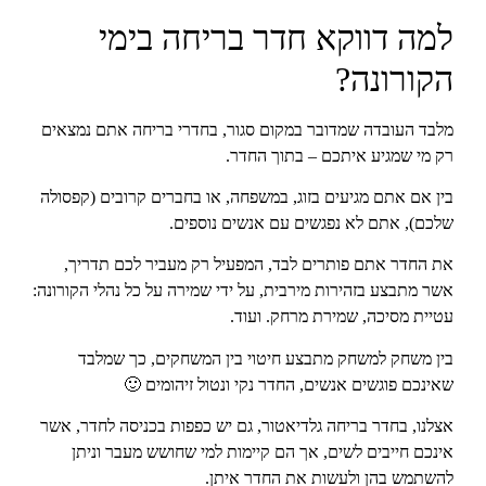
למה דווקא חדר בריחה בימי
הקורונה?
מלבד העובדה שמדובר במקום סגור, בחדרי בריחה אתם נמצאים
רק מי שמגיע איתכם – בתוך החדר.
בין אם אתם מגיעים בזוג, במשפחה, או בחברים קרובים (קפסולה
שלכם), אתם לא נפגשים עם אנשים נוספים.
את החדר אתם פותרים לבד, המפעיל רק מעביר לכם תדריך,
אשר מתבצע בזהירות מירבית, על ידי שמירה על כל נהלי הקורונה:
עטיית מסיכה, שמירת מרחק. ועוד.
בין משחק למשחק מתבצע חיטוי בין המשחקים, כך שמלבד
שאינכם פוגשים אנשים, החדר נקי ונטול זיהומים 🙂
אצלנו, בחדר בריחה גלדיאטור, גם יש כפפות בכניסה לחדר, אשר
אינכם חייבים לשים, אך הם קיימות למי שחושש מעבר וניתן
להשתמש בהן ולעשות את החדר איתן.